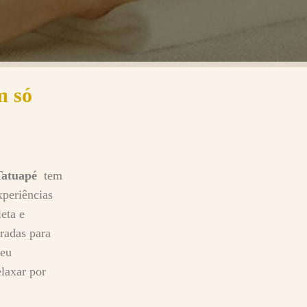
m só
Tatuapé
tem
xperiências
eta e
aradas para
seu
elaxar por